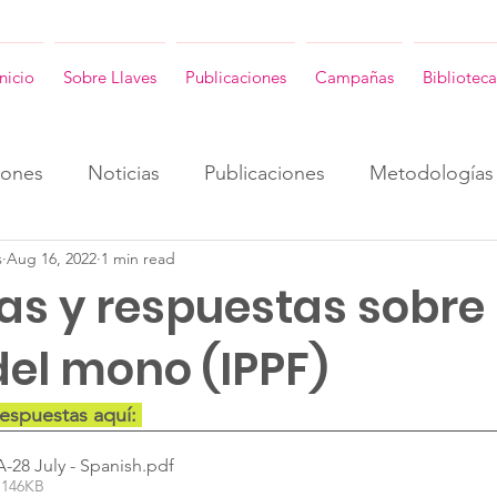
Inicio
Sobre Llaves
Publicaciones
Campañas
Biblioteca
iones
Noticias
Publicaciones
Metodologías
s
Aug 16, 2022
1 min read
ENG
Consultorias ENG
Revista Llaves ENG
as y respuestas sobre 
del mono (IPPF)
respuestas aquí: 
28 July - Spanish
.pdf
 146KB