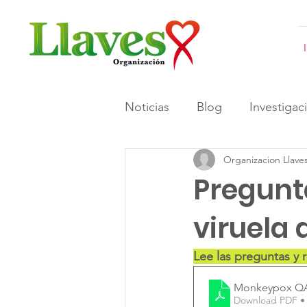
Noticias
Blog
Investigac
Organizacion Llave
#GeneracionesInformadas 
Pregunt
viruela 
Lee las preguntas y 
Monkeypox QA-
Download PDF •