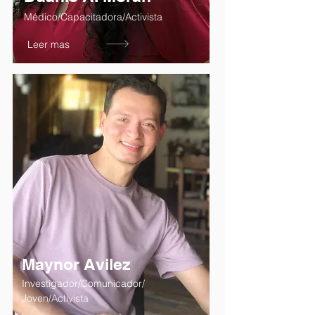
Médico/Capacitadora/Activista
Leer mas
Maynor Avilez
Investigador/Comunicador/
Joven/Activista