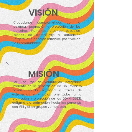
VISIÓN
Ciudadanos comprometidos con la
defensa, promoción y protección de los
derechos humanos creando espacios,
planes de aprendizaje y educación
integral que generen cambios positivos en
las comunidades.
MISIÓN
Ser una red de voluntarios integrados
referente en la generación de un impacto
positivo en la sociedad a través de
estrategias y vínculos orientados a la
promoción y protección de los DDHH, DSDR,
estigma y discrimación hacia las personas
con VIH y otros grupos vulnerables.