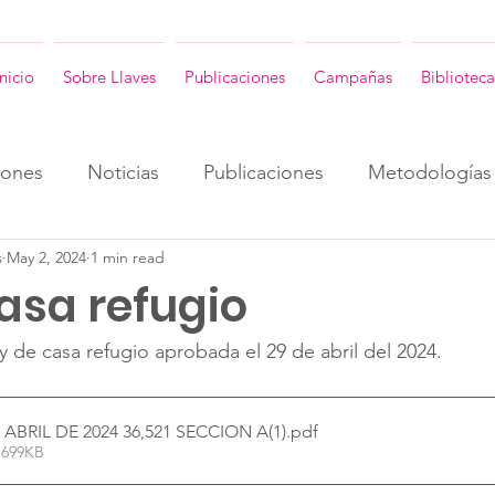
Inicio
Sobre Llaves
Publicaciones
Campañas
Biblioteca
iones
Noticias
Publicaciones
Metodologías
s
May 2, 2024
1 min read
ENG
Consultorias ENG
Revista Llaves ENG
asa refugio
y de casa refugio aprobada el 29 de abril del 2024. 
ABRIL DE 2024 36,521 SECCION A(1)
.pdf
 699KB