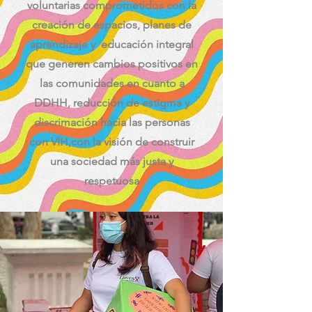
voluntarias comprometidos con la
creación de espacios, planes de
aprendizaje y educación integral
que generen cambios positivos en
las comunidades en cuanto a
DDHH, reducción de estigma y
discrimación hacia las personas
con VIH,con la visión de construir
una sociedad más justa y
respetuosa