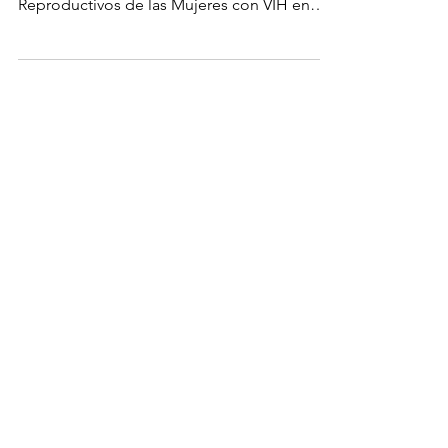
Resultado de Estudio de Violencia Basada
en Género y los Derechos Sexuales y
Reproductivos de las Mujeres con VIH en
regiones de...