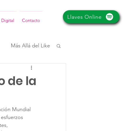
Llaves Online
 Digital
Contacto
Más Allá del Like
o de la
ación Mundial 
esfuerzos 
tes, 