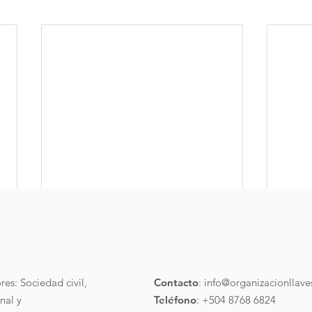
Ley 
Te co
refug
es: Sociedad civil,
Contacto
:
info@organizacionllave
del 2
nal y
Teléfono
: +504 8768 6824