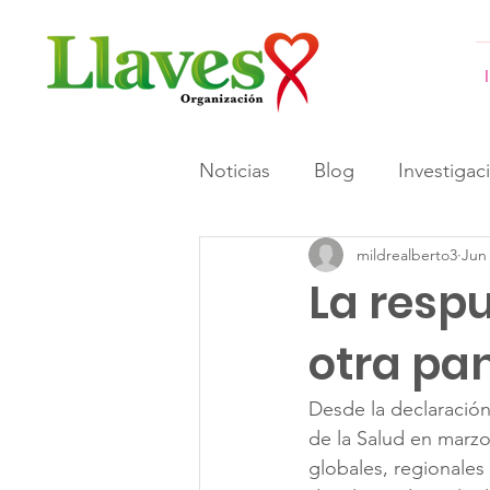
Noticias
Blog
Investigac
mildrealberto3
Jun 
#GeneracionesInformadas 
La respu
otra pa
Desde la declaració
de la Salud en marz
globales, regionales 