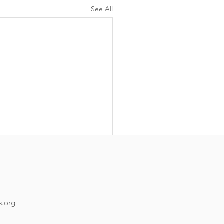
See All
de casa refugio
mpartimos la ley de casa
io aprobada el 29 de abril
s.org
024.