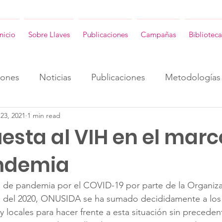
Inicio
Sobre Llaves
Publicaciones
Campañas
Biblioteca
iones
Noticias
Publicaciones
Metodologías
23, 2021
1 min read
ENG
Consultorias ENG
Revista Llaves ENG
esta al VIH en el marc
ndemia
n de pandemia por el COVID-19 por parte de la Organiz
o del 2020, ONUSIDA se ha sumado decididamente a los 
y locales para hacer frente a esta situación sin preceden