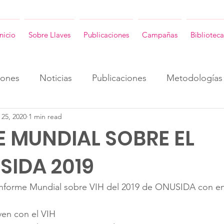
Inicio
Sobre Llaves
Publicaciones
Campañas
Biblioteca
iones
Noticias
Publicaciones
Metodologías
 25, 2020
1 min read
ENG
Consultorias ENG
Revista Llaves ENG
 MUNDIAL SOBRE EL
SIDA 2019
Informe Mundial sobre VIH del 2019 de ONUSIDA con e
ven con el VIH