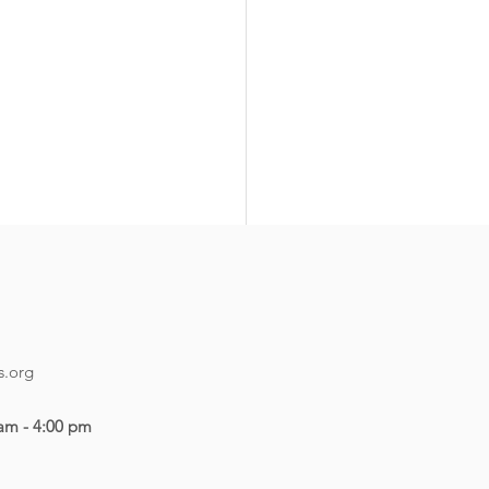
de casa refugio
mpartimos la ley de casa
io aprobada el 29 de abril
s.org
024.
 am - 4:00 pm