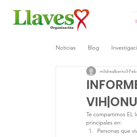
Noticias
Blog
Investigac
mildrealberto3
Feb
#GeneracionesInformadas 
INFORME
VIH|ONU
Te compartimos EL 
principales en:
Personas que vi