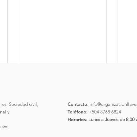
Ley 
Te co
refug
es: Sociedad civil,
Contacto
:
info@organizacionllave
del 2
nal y
Teléfono
: +504 8768 6824
Horarios
: Lunes a Jueves de 8:00
antes.
Declaración de