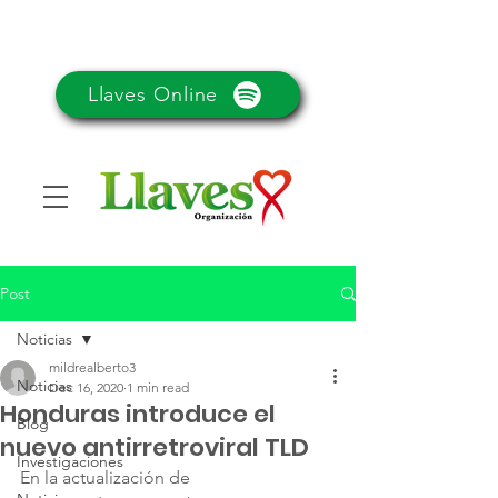
Llaves Online
Post
Noticias
mildrealberto3
Noticias
Dec 16, 2020
1 min read
Honduras introduce el
Blog
nuevo antirretroviral TLD
Investigaciones
En la actualización de 