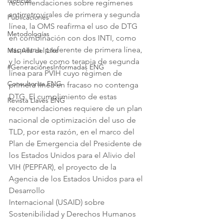
Noticias
recomendaciones sobre regímenes 
antirretrovirales de primera y segunda 
Publicaciones
línea, la OMS reafirma el uso de DTG 
Metodologías
en combinación con dos INTI, como 
esquema  preferente de primera línea, 
Más Allá del Like
y lo incluye como terapia de segunda 
#GeneracionesInformadas ENG
línea para PVIH cuyo régimen de 
Consultorias ENG
primera línea en fracaso no contenga 
DTG. El cumplimiento de estas 
Revista Llaves ENG
recomendaciones requiere de un plan 
nacional de optimización del uso de 
TLD, por esta razón, en el marco del 
Plan de Emergencia del Presidente de 
los Estados Unidos para el Alivio del 
VIH (PEPFAR), el proyecto de la 
Agencia de los Estados Unidos para el 
Desarrollo
Internacional (USAID) sobre 
Sostenibilidad y Derechos Humanos 