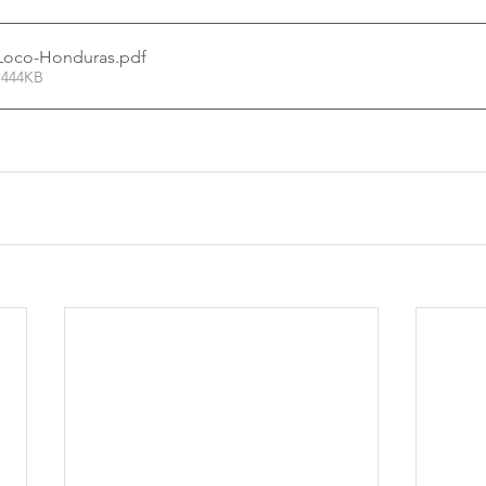
n-Loco-Honduras
.pdf
 444KB