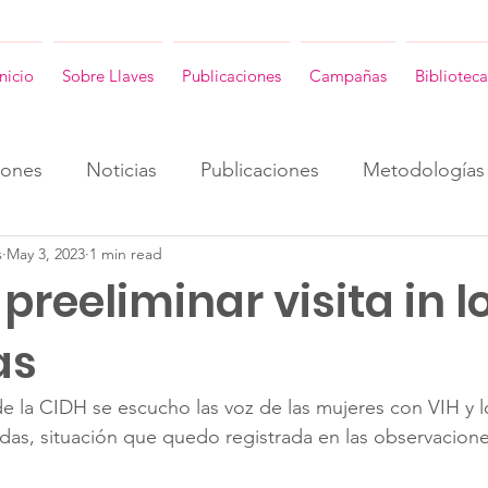
Inicio
Sobre Llaves
Publicaciones
Campañas
Biblioteca
iones
Noticias
Publicaciones
Metodologías
s
May 3, 2023
1 min read
ENG
Consultorias ENG
Revista Llaves ENG
preeliminar visita in l
as
 de la CIDH se escucho las voz de las mujeres con VIH y l
zadas, situación que quedo registrada en las observacione