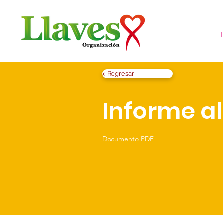
< Regresar
Informe a
Documento PDF