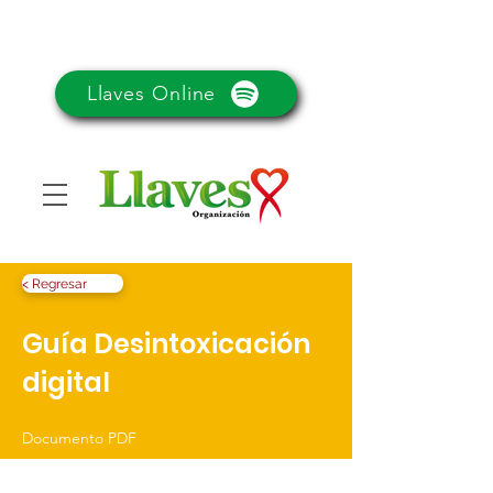
Llaves Online
< Regresar
Guía Desintoxicación
digital
Documento PDF