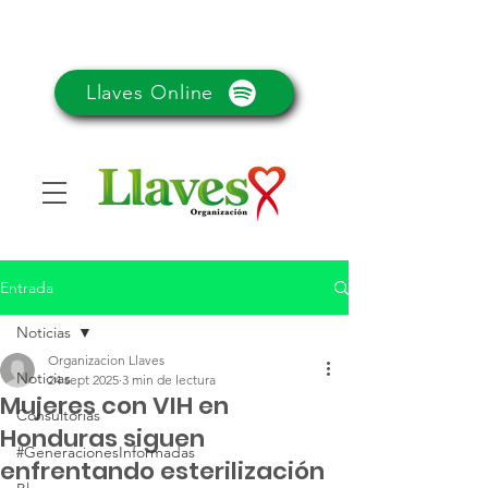
Llaves Online
Entrada
Noticias
Organizacion Llaves
Noticias
24 sept 2025
3 min de lectura
Mujeres con VIH en
Consultorias
Honduras siguen
#GeneracionesInformadas
enfrentando esterilización