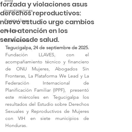
Blog
forzada y violaciones asus
Investigaciones
derechos reproductivos:
nuevo estudio urge cambios
Revista Llaves
en la atención en los
Noticias
serviciosde salud.
Publicaciones
Tegucigalpa, 24 de septiembre de 2025. 
Fundación LLAVES, con el 
acompañamiento técnico y financiero 
de ONU Mujeres, Abogados Sin 
Fronteras, La Plataforma We Lead y La 
Federación Internacional de 
Planificación Familiar (IPPF),  presentó 
este miércoles en Tegucigalpa los 
resultados del Estudio sobre Derechos 
Sexuales y Reproductivos de Mujeres 
con VIH en siete municipios de 
Honduras. 