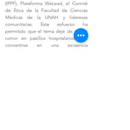
(IPPF), Plataforma WeLead, el Comité 
de Ética de la Facultad de Ciencias 
Médicas de la UNAH y lideresas 
comunitarias. Este esfuerzo ha 
permitido que el tema deje de ser un 
rumor en pasillos hospitalarios para 
convertirse en una exigencia 
respaldada con datos y testimonios. 
Durante el evento participaron 
representantes de agencias de 
Naciones Unidas (ONUMujeres, PMA, 
UNFPA, PNUD, UNICEF, OACNUDH), 
instituciones nacionales (SEMUJER, 
Secretaría de Salud, Secretaría de 
Educación, Secretaría de Derechos 
Humanos, CONADEH, CONASIDA) y 
organizaciones aliadas como IPPF, 
Plataforma WeLead y Abogados Sin 