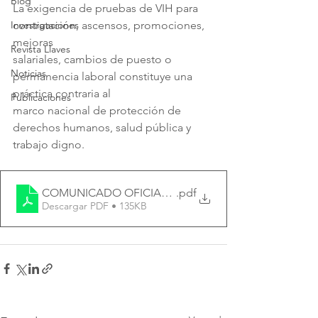
Blog
La exigencia de pruebas de VIH para 
Investigaciones
contratación, ascensos, promociones, 
mejoras
Revista Llaves
salariales, cambios de puesto o 
Noticias
permanencia laboral constituye una 
práctica contraria al
Publicaciones
marco nacional de protección de 
derechos humanos, salud pública y 
trabajo digno.
COMUNICADO OFICIAL N 1 CONASIDA SE EJECUTIV
.pdf
Descargar PDF • 135KB