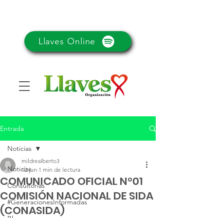
Llaves Online
Entrada
Noticias
mildrealberto3
Noticias
12 jun
1 min de lectura
COMUNICADO OFICIAL N°01
Consultorias
COMISIÓN NACIONAL DE SIDA
#GeneracionesInformadas
(CONASIDA)