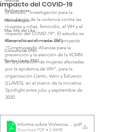
Noticias
impacto del COVID-19
Publicaciones
El estudio “Investigación para la 
vinculación de la violencia contra las 
Metodologías
mujeres y niñas, femicidio, el VIH y el 
Más Allá del Like
impacto del COVID-19”. El estudio se 
#GeneracionesInformadas ENG
desarrolló en el marco del proyecto 
“Construyendo Alianzas para la 
Consultorias ENG
prevención y la atención de la VCMN 
Revista Llaves ENG
en la población de mujeres afectadas 
por la epidemia de VIH”, para la 
organización Llanto, Valor y Esfuerzo 
(LLAVES), en el marco de la iniciativa 
Spotlight entre julio y septiembre de 
2020.
Informe sobre Violencia Llaves-Oxfam
.pdf
Download PDF • 2.44MB