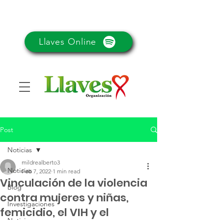
Llaves Online
Post
Noticias
mildrealberto3
Noticias
Feb 7, 2022
1 min read
Vinculación de la violencia
Blog
contra mujeres y niñas,
Investigaciones
femicidio, el VIH y el