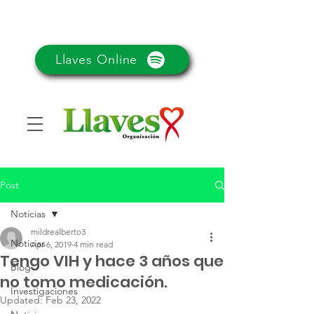
Llaves Online
Post
Noticias
mildrealberto3
Noticias
Apr 6, 2019
4 min read
Tengo VIH y hace 3 años que
Blog
no tomo medicación.
Investigaciones
Updated:
Feb 23, 2022