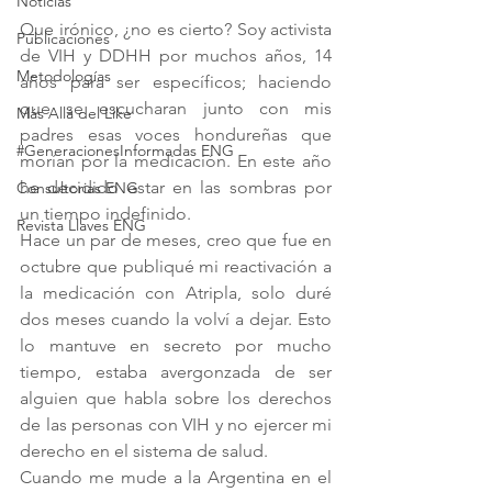
Noticias
Que irónico, ¿no es cierto? Soy activista 
Publicaciones
de VIH y DDHH por muchos años, 14 
Metodologías
años para ser específicos; haciendo 
que se escucharan junto con mis 
Más Allá del Like
padres esas voces hondureñas que 
#GeneracionesInformadas ENG
morían por la medicación. En este año 
he decidido estar en las sombras por 
Consultorias ENG
un tiempo indefinido. 
Revista Llaves ENG
Hace un par de meses, creo que fue en 
octubre que publiqué mi reactivación a 
la medicación con Atripla, solo duré 
dos meses cuando la volví a dejar. Esto 
lo mantuve en secreto por mucho 
tiempo, estaba avergonzada de ser 
alguien que habla sobre los derechos 
de las personas con VIH y no ejercer mi 
derecho en el sistema de salud. 
Cuando me mude a la Argentina en el 