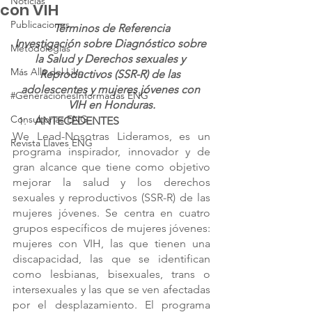
Noticias
con VIH
Publicaciones
Términos de Referencia
Investigación sobre Diagnóstico sobre 
Metodologías
la Salud y Derechos sexuales y 
Más Allá del Like
Reproductivos (SSR-R) de las 
adolescentes y mujeres jóvenes con 
#GeneracionesInformadas ENG
VIH en Honduras.
Consultorias ENG
ANTECEDENTES
We Lead-Nosotras Lideramos, es un 
Revista Llaves ENG
programa inspirador, innovador y de 
gran alcance que tiene como objetivo 
mejorar la salud y los derechos 
sexuales y reproductivos (SSR-R) de las 
mujeres jóvenes. Se centra en cuatro 
grupos específicos de mujeres jóvenes: 
mujeres con VIH, las que tienen una 
discapacidad, las que se identifican 
como lesbianas, bisexuales, trans o 
intersexuales y las que se ven afectadas 
por el desplazamiento. El programa 