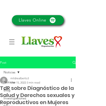
Llaves Online
Post
Noticias
mildrealberto3
Noticias
Mar 15, 2022
3 min read
TdR sobre Diagnóstico de la
Blog
Salud y Derechos sexuales y
Investigaciones
Reproductivos en Mujeres