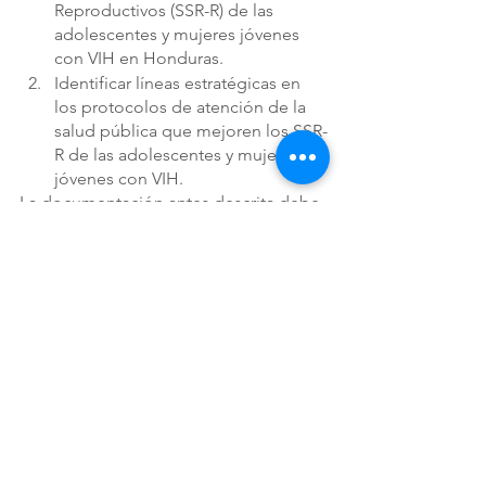
Reproductivos (SSR-R) de las 
adolescentes y mujeres jóvenes 
con VIH en Honduras.
Identificar líneas estratégicas en 
los protocolos de atención de la 
salud pública que mejoren los SSR-
R de las adolescentes y mujeres 
jóvenes con VIH.
La documentación antes descrita debe 
ser enviada a la siguiente dirección 
electrónicas: 
info@organizacionllaves.org 
La fecha límite para enviar su 
propuesta es el día 01 de abril del año 
2022, a las 23:59 horas tiempo de 
Honduras.
Términos de referencia Investigacion sobre Diagnostic
.