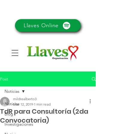
Llaves Online
Post
Noticias
mildrealberto3
Noticias
Mar 12, 2019
1 min read
TdR para Consultoría (2da
Blog
Convocatoria)
Investigaciones