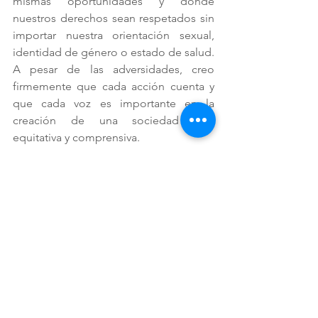
mismas oportunidades y donde 
nuestros derechos sean respetados sin 
importar nuestra orientación sexual, 
identidad de género o estado de salud. 
A pesar de las adversidades, creo 
firmemente que cada acción cuenta y 
que cada voz es importante en la 
creación de una sociedad más 
equitativa y comprensiva.
Puedo concluir con que ser joven en 
Honduras es un viaje lleno de retos, 
pero también de esperanzas. Somos la 
generación que puede cambiar la 
narrativa y trabajar hacia un país más 
inclusivo y justo para todos. Es una 
responsabilidad que acepto con 
orgullo y con la determinación de hacer 
una diferencia.