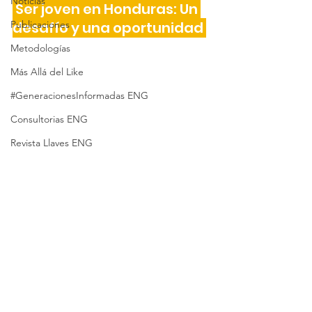
Noticias
 Ser joven en Honduras: Un 
Publicaciones
desafío y una oportunidad 
Metodologías
Más Allá del Like
#GeneracionesInformadas ENG
Consultorias ENG
Revista Llaves ENG