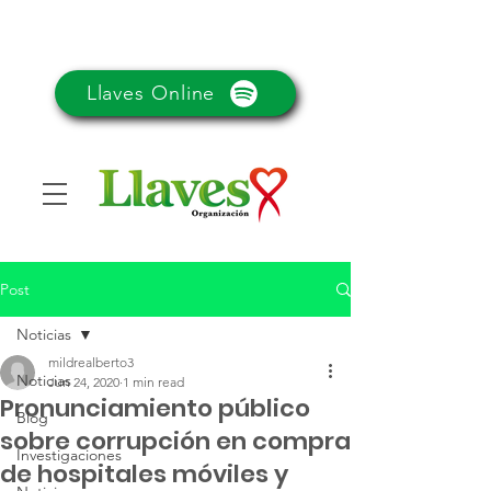
Llaves Online
Post
Noticias
mildrealberto3
Noticias
Jun 24, 2020
1 min read
Pronunciamiento público
Blog
sobre corrupción en compra
Investigaciones
de hospitales móviles y