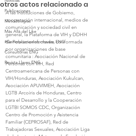
Noticias
otros actos relacionado a
Publicaciones
A las instituciones de Gobierno, 
cooperación internacional, medios de 
Metodologías
comunicación y sociedad civil en 
Más Allá del Like
general, la Plataforma de VIH y DDHH 
#GeneracionesInformadas ENG
de Poblaciones claves, conformada 
por organizaciones de base 
Consultorias ENG
comunitaria : Asociación Nacional de 
Revista Llaves ENG
Personas con VIH, Red 
Centroamericana de Personas con 
VIH/Honduras, Asociación Kukulcan, 
Asociación APUVIMEH, Asociación 
LGTB Arcoíris de Honduras, Centro 
para el Desarrollo y la Cooperación 
LGTBI SOMOS CDC, Organización 
Centro de Promoción y Asistencia 
Familiar (CEPROSAF), Red de 
Trabajadoras Sexuales, Asociación Liga 