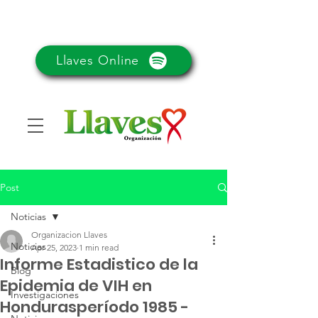
Llaves Online
Post
Noticias
Organizacion Llaves
Noticias
Apr 25, 2023
1 min read
Informe Estadistico de la
Blog
Epidemia de VIH en
Investigaciones
Hondurasperíodo 1985 -