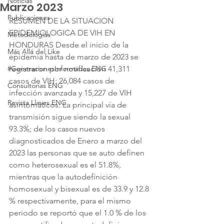
Noticias
Marzo 2023
Publicaciones
RESUMEN DE LA SITUACION 
EPIDEMIOLOGICA DE VIH EN 
Metodologías
HONDURAS Desde el inicio de la 
Más Allá del Like
epidemia hasta de marzo de 2023 se 
#GeneracionesInformadas ENG
registraron por notificación 41,311 
casos de VIH; 26,084 casos de 
Consultorias ENG
infección avanzada y 15,227 de VIH 
Revista Llaves ENG
asintomáticos. La principal vía de 
transmisión sigue siendo la sexual 
93.3%; de los casos nuevos 
diagnosticados de Enero a marzo del 
2023 las personas que se auto definen 
como heterosexual es el 51.8%, 
mientras que la autodefinición 
homosexual y bisexual es de 33.9 y 12.8 
% respectivamente, para el mismo 
periodo se reportó que el 1.0 % de los 