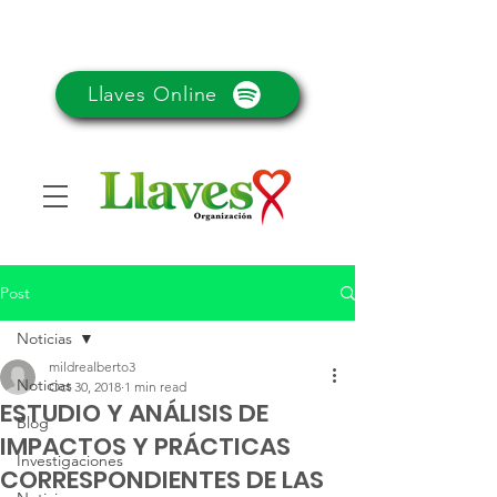
Llaves Online
Post
Noticias
mildrealberto3
Noticias
Oct 30, 2018
1 min read
ESTUDIO Y ANÁLISIS DE
Blog
IMPACTOS Y PRÁCTICAS
Investigaciones
CORRESPONDIENTES DE LAS