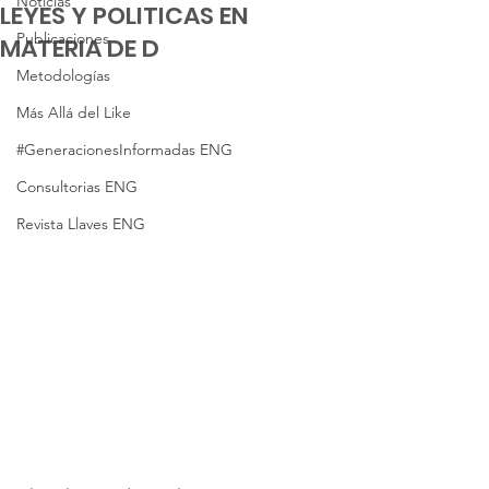
Noticias
LEYES Y POLITICAS EN
Publicaciones
MATERIA DE D
Metodologías
Más Allá del Like
#GeneracionesInformadas ENG
Consultorias ENG
Revista Llaves ENG