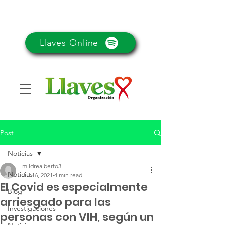
Llaves Online
Post
Noticias
mildrealberto3
Noticias
Jul 16, 2021
4 min read
El Covid es especialmente
Blog
arriesgado para las
Investigaciones
personas con VIH, según un