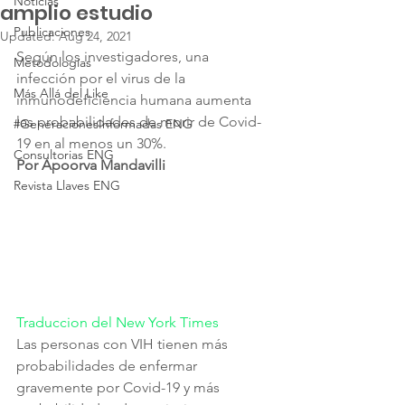
Noticias
amplio estudio
Publicaciones
Updated:
Aug 24, 2021
Según los investigadores, una 
Metodologías
infección por el virus de la 
Más Allá del Like
inmunodeficiencia humana aumenta 
las probabilidades de morir de Covid-
#GeneracionesInformadas ENG
19 en al menos un 30%.  
Consultorias ENG
Por Apoorva Mandavilli
Revista Llaves ENG
Traduccion del New York Times
Las personas con VIH tienen más 
probabilidades de enfermar 
gravemente por Covid-19 y más 