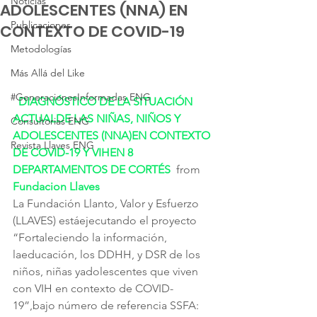
Noticias
ADOLESCENTES (NNA) EN
Publicaciones
CONTEXTO DE COVID-19
Metodologías
Más Allá del Like
#GeneracionesInformadas ENG
DIAGNÓSTICO DE LA SITUACIÓN 
ACTUALDE LAS NIÑAS, NIÑOS Y 
Consultorias ENG
ADOLESCENTES (NNA)EN CONTEXTO 
Revista Llaves ENG
DE COVID-19 Y VIHEN 8 
DEPARTAMENTOS DE CORTÉS
 from 
Fundacion Llaves
La Fundación Llanto, Valor y Esfuerzo 
(LLAVES) estáejecutando el proyecto 
“Fortaleciendo la información, 
laeducación, los DDHH, y DSR de los 
niños, niñas yadolescentes que viven 
con VIH en contexto de COVID-
19”,bajo número de referencia SSFA: 