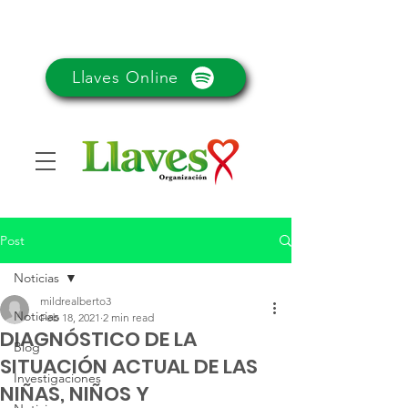
Llaves Online
Post
Noticias
mildrealberto3
Noticias
Feb 18, 2021
2 min read
DIAGNÓSTICO DE LA
Blog
SITUACIÓN ACTUAL DE LAS
Investigaciones
NIÑAS, NIÑOS Y