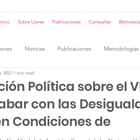
Inicio
Sobre Llaves
Publicaciones
Campañas
Biblioteca
iones
Noticias
Publicaciones
Metodologías
6, 2021
1 min read
ENG
Consultorias ENG
Revista Llaves ENG
ión Política sobre el VI
cabar con las Desigua
 en Condiciones de