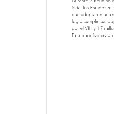
Durante la Reunión d
Sida, los Estados mi
que adoptaron una se
logra cumplir sus ob
por el VIH y 1,7 mill
Para má informacion v