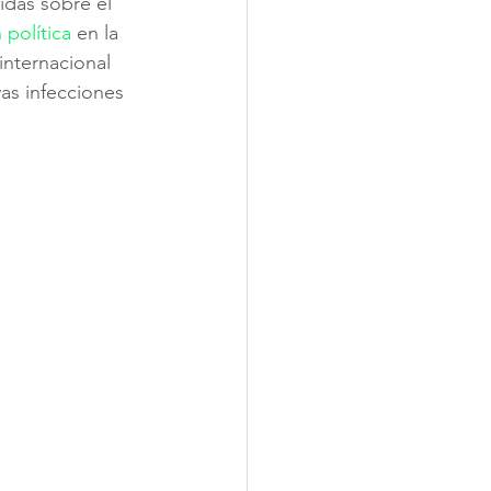
idas sobre el 
 política
 en la 
nternacional 
as infecciones 
 