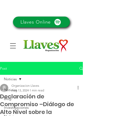
Llaves Online
Post
Noticias
Organizacion Llaves
Noticias
Aug 13, 2024
1 min read
Declaración de
Blog
Compromiso –Diálogo de
Investigaciones
Alto Nivel sobre la