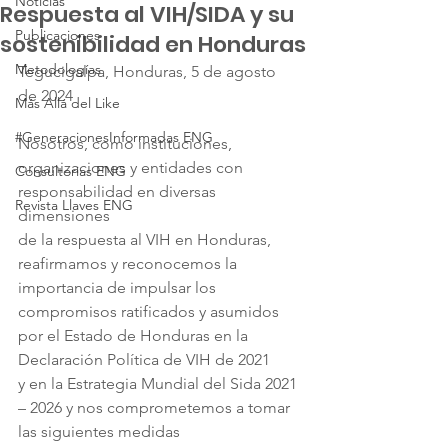
Noticias
Respuesta al VIH/SIDA y su
Publicaciones
sostenibilidad en Honduras
Metodologías
Tegucigalpa, Honduras, 5 de agosto 
de 2024
Más Allá del Like
#GeneracionesInformadas ENG
Nosotros, como instituciones, 
organizaciones y entidades con 
Consultorias ENG
responsabilidad en diversas 
Revista Llaves ENG
dimensiones
de la respuesta al VIH en Honduras, 
reafirmamos y reconocemos la 
importancia de impulsar los
compromisos ratificados y asumidos 
por el Estado de Honduras en la 
Declaración Política de VIH de 2021
y en la Estrategia Mundial del Sida 2021 
– 2026 y nos comprometemos a tomar 
las siguientes medidas