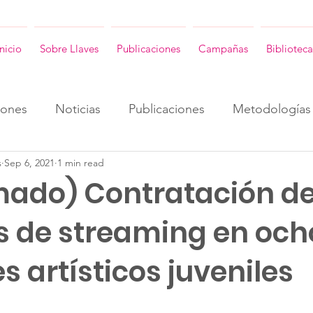
Inicio
Sobre Llaves
Publicaciones
Campañas
Biblioteca
iones
Noticias
Publicaciones
Metodologías
s
Sep 6, 2021
1 min read
ENG
Consultorias ENG
Revista Llaves ENG
amado) Contratación d
os de streaming en och
es artísticos juveniles