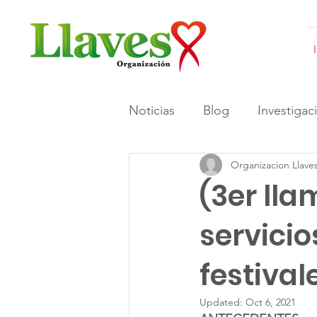
Noticias
Blog
Investigac
Organizacion Llave
#GeneracionesInformadas 
(3er ll
servici
festival
Updated:
Oct 6, 2021