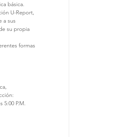
ca básica.  
ción U-Report, 
 a sus 
de su propia 
erentes formas 
ca, 
cción: 
as 5:00 P.M. 