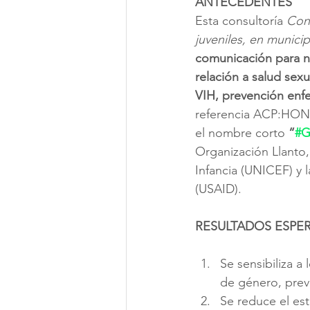
ANTECEDENTES
Esta consultoría 
Cont
juveniles, en municip
comunicación para ni
relación a salud sex
VIH, prevención enf
referencia ACP:HOND/2
el nombre corto 
“
#G
Organización Llanto,
Infancia (UNICEF) y 
(USAID).
RESULTADOS ESPE
Se sensibiliza a
de género, prev
Se reduce el est