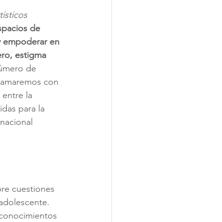
ísticos 
pacios de 
 y empoderar en 
ero, estigma 
número de 
 llamaremos con 
entre la 
das para la 
nacional 
bre cuestiones 
adolescente. 
 conocimientos 