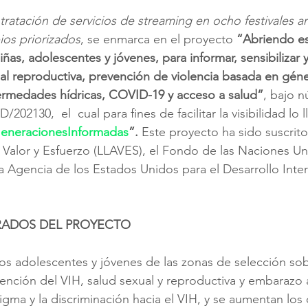
ratación de servicios de streaming en ocho festivales art
ios priorizados
, se enmarca en el proyecto 
“Abriendo es
ñas, adolescentes y jóvenes, para informar, sensibilizar
ual reproductiva, prevención de violencia basada en gén
ermedades hídricas, COVID-19 y acceso a salud”
, bajo 
02130,  el  cual para fines de facilitar la visibilidad lo
eneracionesInformadas
”. 
Este proyecto ha sido suscrito 
 Valor y Esfuerzo (LLAVES), el Fondo de las Naciones Uni
la Agencia de los Estados Unidos para el Desarrollo Inter
RADOS DEL PROYECTO
 los adolescentes y jóvenes de las zonas de selección so
ención del VIH, salud sexual y reproductiva y embarazo 
igma y la discriminación hacia el VIH, y se aumentan los