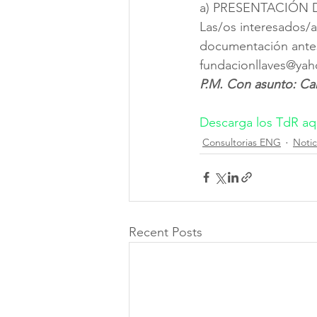
a) PRESENTACIÓN
Las/os interesados/
documentación antes 
fundacionllaves@yaho
P.M. Con asunto: C
Descarga los TdR aq
Consultorias ENG
Notic
Recent Posts