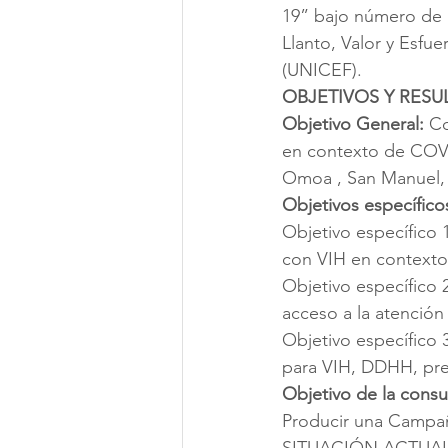
19” bajo número de 
Llanto, Valor y Esfu
(UNICEF). 
OBJETIVOS Y RES
Objetivo General:
 C
en contexto de COVI
Omoa , San Manuel, P
Objetivos específico
Objetivo específico 
con VIH en context
Objetivo específico 2
acceso a la atenció
Objetivo específico 3
para VIH, DDHH, prev
Objetivo de la consul
Producir una Campaña
SITUACIÓN ACTUAL