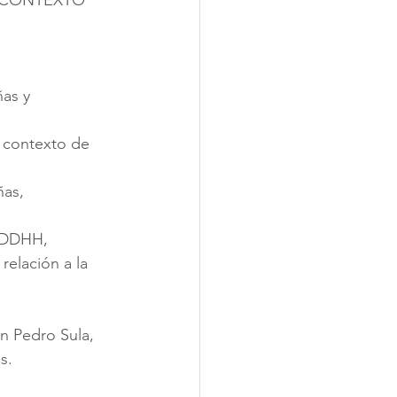
ñas y 
l contexto de
as, 
, DDHH, 
relación a la 
an Pedro Sula,
s. 