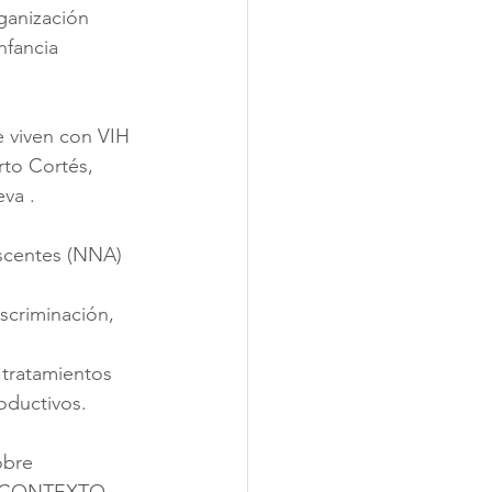
ganización 
nfancia 
e viven con VIH 
to Cortés, 
va .
escentes (NNA) 
scriminación, 
 tratamientos 
oductivos. 
obre 
 CONTEXTO 