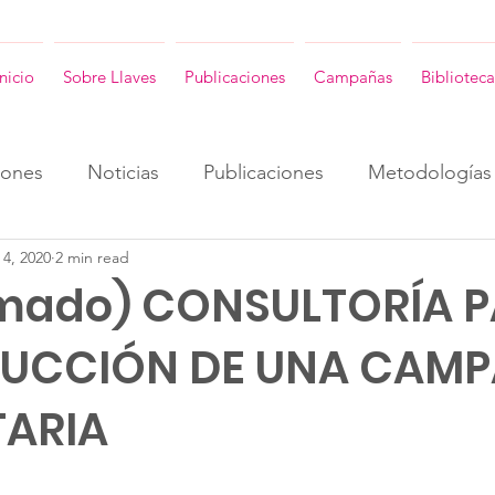
Inicio
Sobre Llaves
Publicaciones
Campañas
Biblioteca
iones
Noticias
Publicaciones
Metodologías
 4, 2020
2 min read
ENG
Consultorias ENG
Revista Llaves ENG
amado) CONSULTORÍA 
DUCCIÓN DE UNA CAM
TARIA