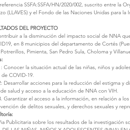
referencia SSFA:SSFA/HN/2020/002, suscrito entre la Or
erzo (LLAVES) y el Fondo de las Naciones Unidas para la I
ULTADOS DEL PROYECTO
ontribuir a la disminución del impacto social de NNA qu
D19, en 8 municipios del departamento de Cortés (Puer
otrerillos, Pimienta, San Pedro Sula, Choloma y Villanue
s:
1: Conocer la situación actual de las niñas, niños y adol
o de COVID-19.
: Desarrollar acciones para la reducción del estigma y di
n de salud y acceso a la educación de NNA con VIH.
. Garantizar el acceso a la información, en relación a los
ención de delitos sexuales, y derechos sexuales y repr
toría:
 Publicitaria sobre los resultados de la investigación s
 DE LAS NIÑAS, NIÑOS Y ADOLESCENTES (NNA) EN