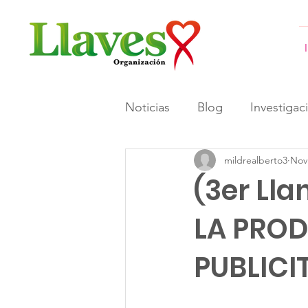
Noticias
Blog
Investigac
mildrealberto3
Nov
#GeneracionesInformadas 
(3er Ll
LA PRO
PUBLICI